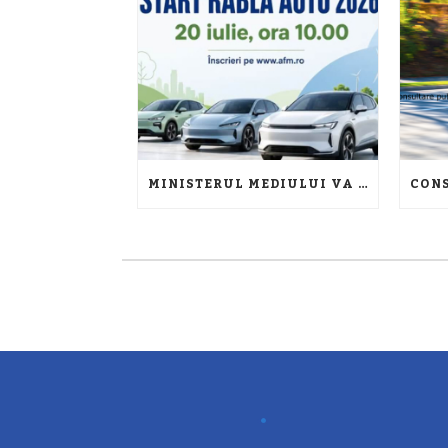
MINISTERUL MEDIULUI VA LANSA PROGRAMUL RABLA 2026 ÎN CONDIȚII SIMILARE CU CELE DIN SESIUNEA DIN 2025 DESTINATĂ PERSOANELOR FIZICE