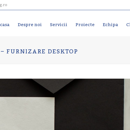
g.ro
casa
Despre noi
Servicii
Proiecte
Echipa
C
 – FURNIZARE DESKTOP