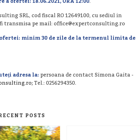
e a ofertei:
18.06.2021, ORA 12:00
.
ulting SRL, cod fiscal RO 12649100, cu sediul in
 fi transmisa pe mail: office@expertconsulting.ro
ofertei:
minim 30 de zile de la termenul limita de
teţi adresa la:
persoana de contact Simona Gaita -
onsulting.ro
; Tel.: 0256294350.
RECENT POSTS