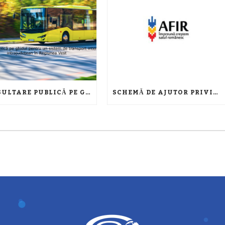
CONSULTARE PUBLICĂ PE GHIDUL PENTRU UN SISTEM DE TRANSPORT INTER ȘI INTRAJUDEȚEAN ÎN REGIUNEA VEST
SCHEMĂ DE AJUTOR PRIVIND SPRIJINIREA INVESTIȚIILOR ÎN NOI CAPACITĂȚI DE PRODUCERE A ENERGIEI ELECTRICE PRODUSĂ DIN SURSE REGENERABILE PENTRU AUTOCONSUMUL ÎNTREPRINDERILOR DIN CADRUL SECTORULUI AGRICOL ŞI INDUSTRIEI ALIMENTARE, VERSIUNEA 7