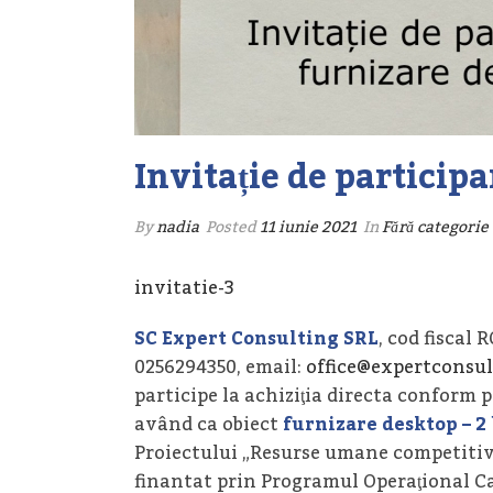
Invitație de particip
By
nadia
Posted
11 iunie 2021
In
Fără categorie
invitatie-3
SC Expert Consulting SRL
, cod fiscal 
0256294350, email:
office@expertconsul
participe la achiziţia directa conform p
având ca obiect
furnizare desktop – 2 
Proiectului „Resurse umane competitiv
finantat prin Programul Operaţional C