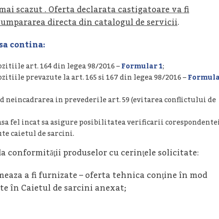
 mai scazut . Oferta declarata castigatoare va fi
cumpararea directa din catalogul de servicii
.
sa contina:
itiile art. 164 din legea 98/2016 –
Formular 1
;
itiile prevazute la art. 165 si 167 din legea 98/2016 –
Formul
 neincadrarea in prevederile art. 59 (evitarea conflictului de
asa fel incat sa asigure posibilitatea verificarii corespondente
te caietul de sarcini.
a conformităţii produselor cu cerinţele solicitate:
rmeaza a fi furnizate – oferta tehnica conţine în mod
te în Caietul de sarcini anexat;