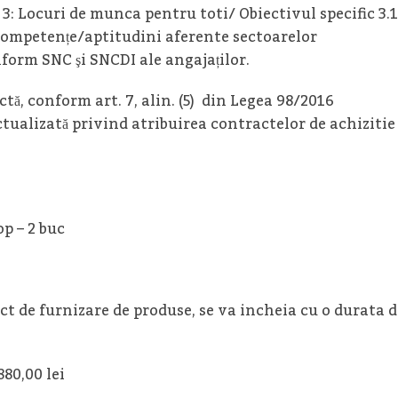
: Locuri de munca pentru toti/ Obiectivul specific 3.
competențe/aptitudini aferente sectoarelor
orm SNC şi SNCDI ale angajaților.
ctă, conform art. 7, alin. (5) din Legea 98/2016
ctualizată privind atribuirea contractelor de achizitie
p – 2 buc
act de furnizare de produse, se va incheia cu o durata d
880,00 lei