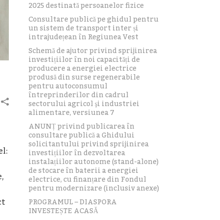
2025 destinată persoanelor fizice
Consultare publică pe ghidul pentru
un sistem de transport inter și
intrajudețean în Regiunea Vest
Schemă de ajutor privind sprijinirea
investițiilor în noi capacități de
producere a energiei electrice
produsă din surse regenerabile
pentru autoconsumul
întreprinderilor din cadrul
sectorului agricol şi industriei
alimentare, versiunea 7
ANUNȚ privind publicarea în
consultare publică a Ghidului
solicitantului privind sprijinirea
el:
investițiilor în dezvoltarea
instalațiilor autonome (stand-alone)
de stocare în baterii a energiei
e,
electrice, cu finanțare din Fondul
pentru modernizare (inclusiv anexe)
ct
PROGRAMUL – DIASPORA
INVESTEȘTE ACASĂ