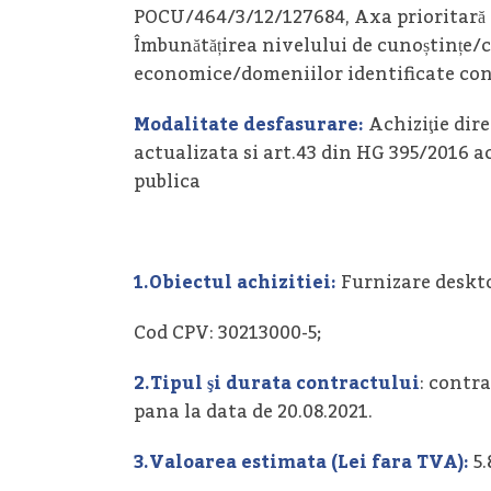
POCU/464/3/12/127684, Axa prioritară 3
Îmbunătățirea nivelului de cunoștințe/
economice/domeniilor identificate conf
Modalitate desfasurare:
Achiziţie dire
actualizata si art.43 din HG 395/2016 a
publica
1.Obiectul achizitiei:
Furnizare deskto
Cod CPV: 30213000-5;
2.Tipul şi durata contractului
: contr
pana la data de 20.08.2021.
3.Valoarea estimata (Lei fara TVA):
5.