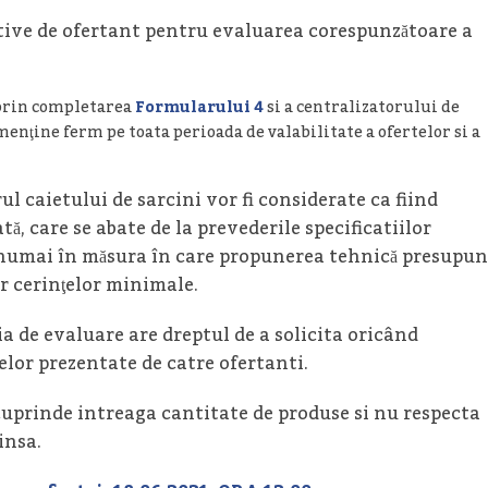
ative de ofertant pentru evaluarea corespunzătoare a
 prin completarea
Formularului 4
si a centralizatorului de
 menţine ferm pe toata perioada de valabilitate a ofertelor si a
rul caietului de sarcini vor fi considerate ca fiind
ă, care se abate de la prevederile specificatiilor
ar numai în măsura în care propunerea tehnică presupu
r cerinţelor minimale.
ia de evaluare are dreptul de a solicita oricând
elor prezentate de catre ofertanti.
cuprinde intreaga cantitate de produse si nu respecta
insa.